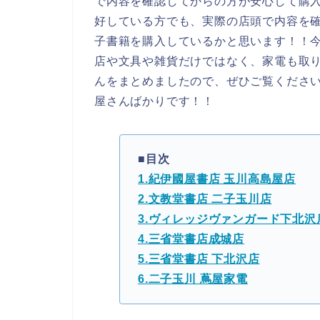
で内容を確認してからの方が安心して購
好している方でも、実際の店頭で内容を
子書籍を購入しているかと思います！！
店や文具や雑貨だけではなく、家電も取
んをまとめましたので、ぜひご覧くださ
屋さんばかりです！！
■目次
1.紀伊國屋書店 玉川高島屋店
2.文教堂書店 二子玉川店
3.ヴィレッジヴァンガード下北沢
4.三省堂書店成城店
5.三省堂書店 下北沢店
6.二子玉川 蔦屋家電