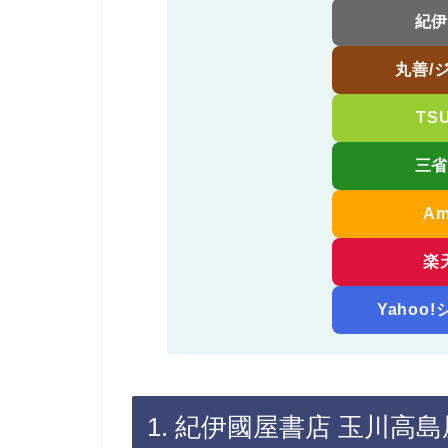
紀
丸善/
TS
三
A
楽
Yahoo
1. 紀伊國屋書店 玉川高