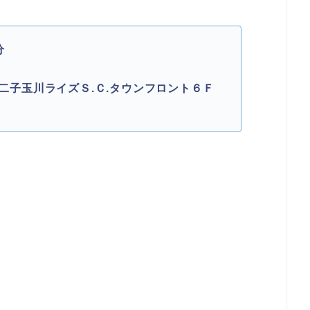
分
1二子玉川ライズＳ.Ｃ.タウンフロント６Ｆ