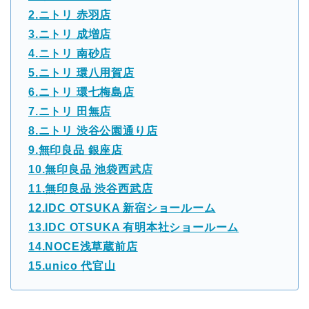
2.ニトリ 赤羽店
3.ニトリ 成増店
4.ニトリ 南砂店
5.ニトリ 環八用賀店
6.ニトリ 環七梅島店
7.ニトリ 田無店
8.ニトリ 渋谷公園通り店
9.無印良品 銀座店
10.無印良品 池袋西武店
11.無印良品 渋谷西武店
12.IDC OTSUKA 新宿ショールーム
13.IDC OTSUKA 有明本社ショールーム
14.NOCE浅草蔵前店
15.unico 代官山