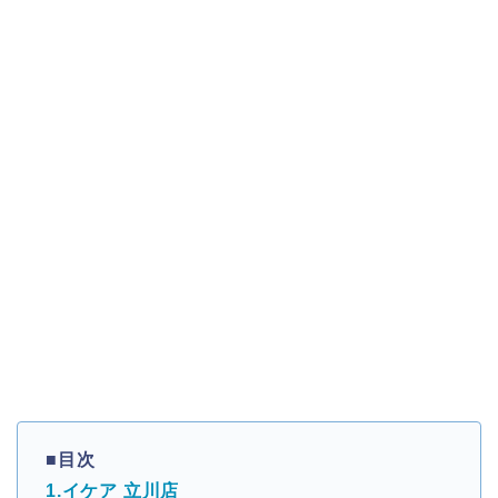
■目次
1.イケア 立川店