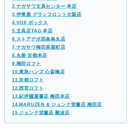
2.ナガサワ文具センター 本店
3.伊東屋 グランフロント大阪店
4.VOX ボックス
5.文具店TAG 本店
6.ストアデポ四条烏丸店
7.ナガサワ梅田茶屋町店
8.丸善 京都本店
9.梅田ロフト
10.東急ハンズ 心斎橋店
11.京都ロフト
12.西宮ロフト
13.紀伊國屋書店 梅田本店
14.MARUZEN & ジュンク堂書店 梅田店
15.ジュンク堂書店 難波店