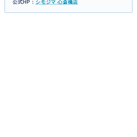
公式HP：
シモジマ 心斎橋店