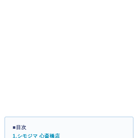
■目次
1.シモジマ 心斎橋店