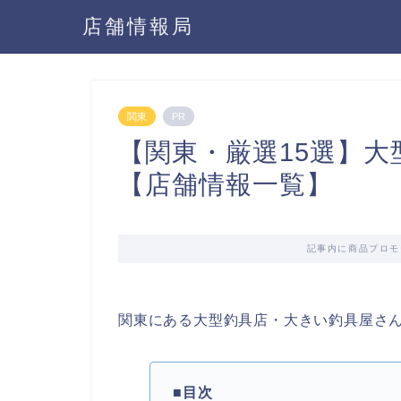
店舗情報局
関東
PR
【関東・厳選15選】
【店舗情報一覧】
記事内に商品プロモ
関東にある大型釣具店・大きい釣具屋さ
■目次