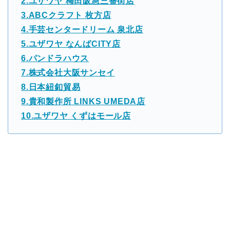
2.ユザワヤ 梅田阪急三番街店
3.ABCクラフト 枚方店
4.手芸センタードリーム 泉北店
5.ユザワヤ なんばCITY店
6.パンドラハウス
7.株式会社大阪サンセイ
8.日本紐釦貿易
9.貴和製作所 LINKS UMEDA店
10.ユザワヤ くずはモール店