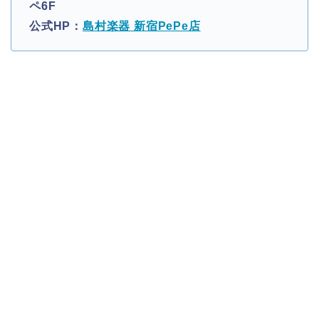
ペ6F
公式HP：
島村楽器 新宿PePe店