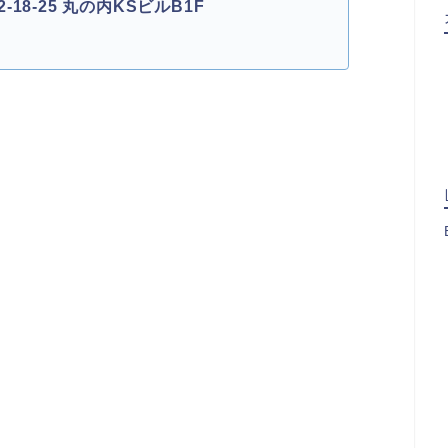
8-25 丸の内KSビルB1F