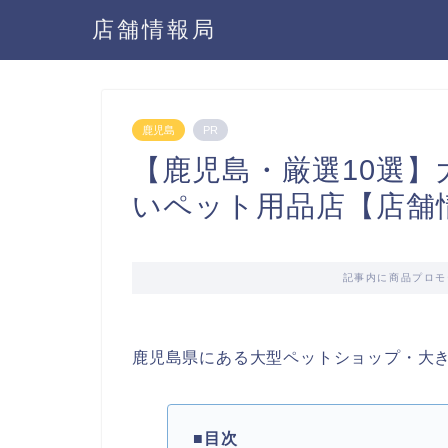
店舗情報局
鹿児島
PR
【鹿児島・厳選10選
いペット用品店【店舗
記事内に商品プロモ
鹿児島県にある大型ペットショップ・大
■目次