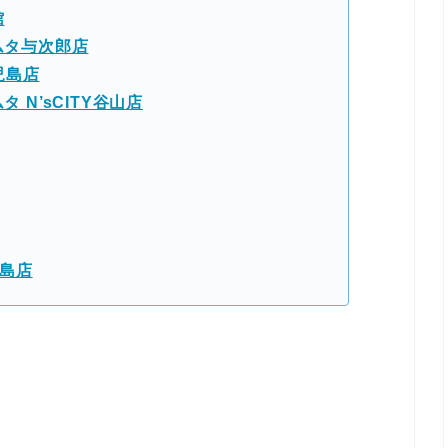
館
ムタ与次郎店
児島店
 N’sCITY谷山店
霧島店