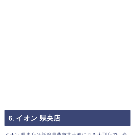
6. イオン 県央店
イオン 県央店は新潟県燕市井土巻にある大型店で、食