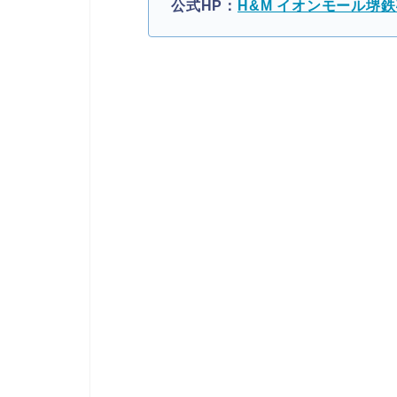
公式HP：
H&M イオンモール堺