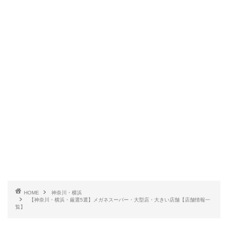
HOME
神奈川・横浜
【神奈川・横浜・厳選5選】メガネスーパー・大型店・大きい店舗【店舗情報一
覧】