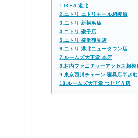
1.IKEA 港北
2.ニトリ ニトリモール相模原
3.ニトリ 新横浜店
4.ニトリ 磯子店
5.ニトリ 横浜鶴見店
6.ニトリ 港北ニュータウン店
7.ルームズ大正堂 本店
8.村内ファニチャーアクセス相模
9.東京西川チェーン 寝具店半ざむ
10.ルームズ大正堂 つじどう店