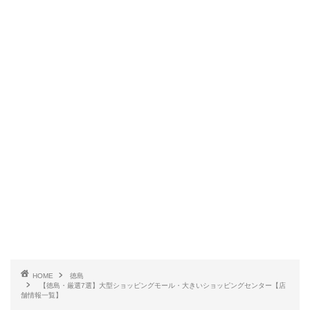
HOME
徳島
【徳島・厳選7選】大型ショッピングモール・大きいショッピングセンター【店
舗情報一覧】