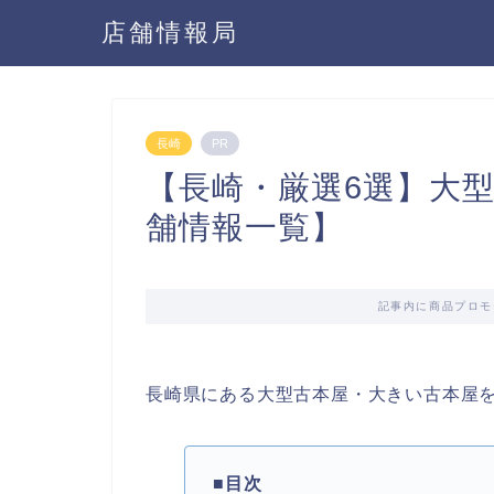
店舗情報局
長崎
PR
【長崎・厳選6選】大
舗情報一覧】
記事内に商品プロモ
長崎県にある大型古本屋・大きい古本屋
■目次