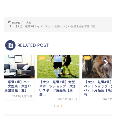
HOME
大分
【大分・厳選3選】キャンドゥ・大型店・大きい店舗【店舗情報一覧】
RELATED POST
大分
大分
大分・厳選1選】ハー
【大分・厳選7選】大型
【大分・厳選4選】
オフ・大型店・大きい
スポーツショップ・大き
ペットショップ・大
舗【店舗情報一覧】
いスポーツ用品店【店
ペット用品店【店舗
舗...
報...
2023年9月26日
2023年7月15日
2023年7