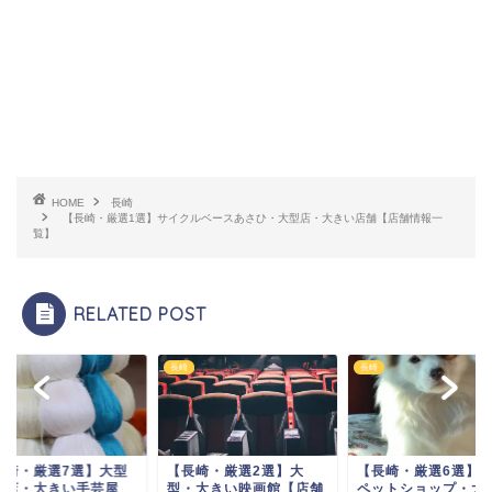
HOME
長崎
【長崎・厳選1選】サイクルベースあさひ・大型店・大きい店舗【店舗情報一
覧】
RELATED POST
長崎
長崎
長崎・厳選7選】大型
【長崎・厳選2選】大
【長崎・厳選6選】
芸店・大きい手芸屋
型・大きい映画館【店舗
ペットショップ・大