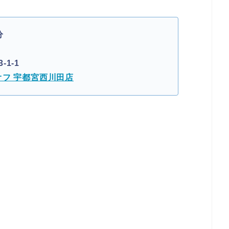
分
1-1
フ 宇都宮西川田店