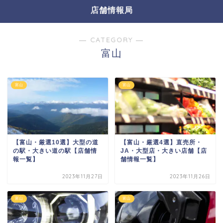
店舗情報局
― CATEGORY ―
富山
富山
富山
【富山・厳選10選】大型の道
【富山・厳選4選】直売所・
の駅・大きい道の駅【店舗情
JA・大型店・大きい店舗【店
報一覧】
舗情報一覧】
2023年11月27日
2023年11月26日
富山
富山