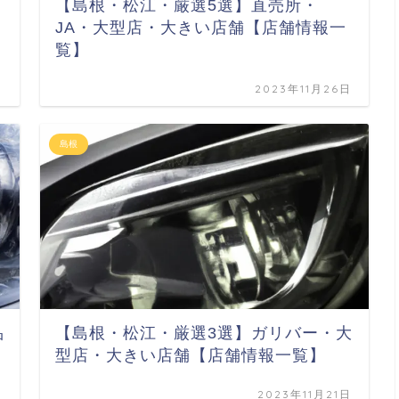
【島根・松江・厳選5選】直売所・
JA・大型店・大きい店舗【店舗情報一
覧】
日
2023年11月26日
島根
品
【島根・松江・厳選3選】ガリバー・大
型店・大きい店舗【店舗情報一覧】
日
2023年11月21日