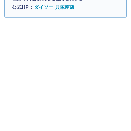
公式HP：
ダイソー 貝塚南店